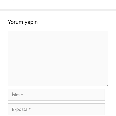
Yorum yapın
Yorum
İsim
E-
posta