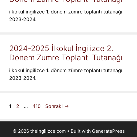
ilkokul ingilizce 1. dönem zümre toplantı tutanağı
2023-2024.
2024-2025 İlkokul İngilizce 2.
Dönem Zümre Toplantı Tutanağı
ilkokul ingilizce 1. dönem zümre toplantı tutanağı
2023-2024.
Sayfa
Sayfa
Sayfa
1
2
…
410
Sonraki
→
© 2026 theingilizce.com
• Built with
GeneratePress