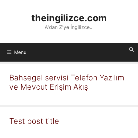
İçeriğe
atla
theingilizce.com
A'dan Z'ye İngilizce…
Menu
Bahsegel servisi Telefon Yazılım
ve Mevcut Erişim Akışı
Test post title