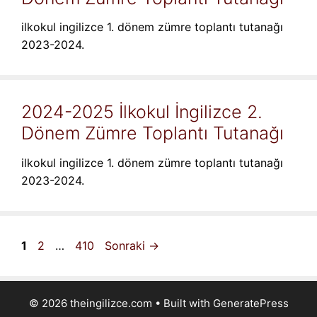
ilkokul ingilizce 1. dönem zümre toplantı tutanağı
2023-2024.
2024-2025 İlkokul İngilizce 2.
Dönem Zümre Toplantı Tutanağı
ilkokul ingilizce 1. dönem zümre toplantı tutanağı
2023-2024.
Sayfa
Sayfa
Sayfa
1
2
…
410
Sonraki
→
© 2026 theingilizce.com
• Built with
GeneratePress