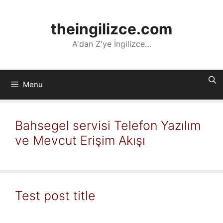
İçeriğe
atla
theingilizce.com
A'dan Z'ye İngilizce…
Menu
Bahsegel servisi Telefon Yazılım
ve Mevcut Erişim Akışı
Test post title