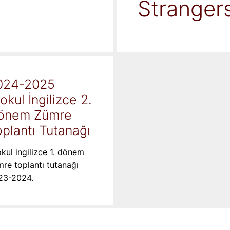
Stranger
024-2025
kokul İngilizce 2.
önem Zümre
plantı Tutanağı
okul ingilizce 1. dönem
re toplantı tutanağı
23-2024.