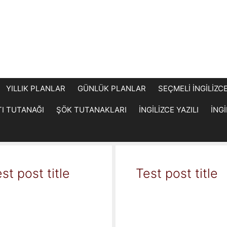
YILLIK PLANLAR
GÜNLÜK PLANLAR
SEÇMELİ İNGİLİZC
TI TUTANAĞI
ŞÖK TUTANAKLARI
İNGİLİZCE YAZILI
İNG
st post title
Test post title