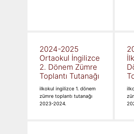
2024-2025
2
Ortaokul İngilizce
İl
2. Dönem Zümre
D
Toplantı Tutanağı
To
ilkokul ingilizce 1. dönem
ilk
zümre toplantı tutanağı
züm
2023-2024.
20