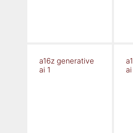
a16z generative
a
ai 1
ai