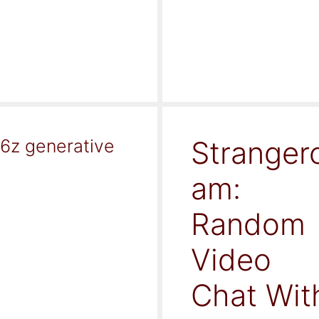
Stranger
16z generative
am:
Random
Video
Chat Wit