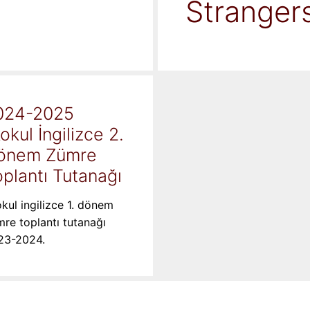
Stranger
024-2025
kokul İngilizce 2.
önem Zümre
plantı Tutanağı
okul ingilizce 1. dönem
re toplantı tutanağı
23-2024.