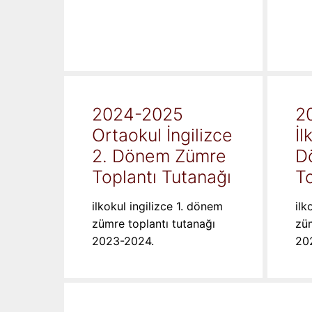
2024-2025
2
Ortaokul İngilizce
İl
2. Dönem Zümre
D
Toplantı Tutanağı
To
ilkokul ingilizce 1. dönem
ilk
zümre toplantı tutanağı
züm
2023-2024.
20