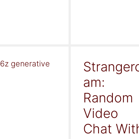
Stranger
16z generative
am:
Random
Video
Chat Wit