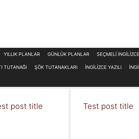
YILLIK PLANLAR
GÜNLÜK PLANLAR
SEÇMELİ İNGİLİZC
TI TUTANAĞI
ŞÖK TUTANAKLARI
İNGİLİZCE YAZILI
İNG
st post title
Test post title