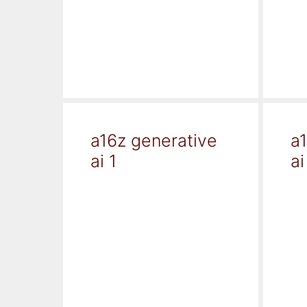
a16z generative
a
ai 1
ai