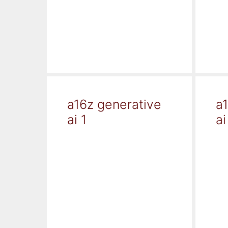
a16z generative
a
ai 1
ai