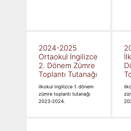
2024-2025
2
Ortaokul İngilizce
İl
2. Dönem Zümre
D
Toplantı Tutanağı
To
ilkokul ingilizce 1. dönem
ilk
zümre toplantı tutanağı
züm
2023-2024.
20