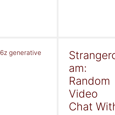
Stranger
16z generative
am:
Random
Video
Chat Wit