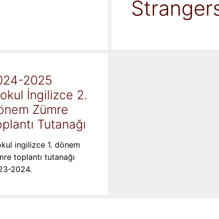
Stranger
024-2025
kokul İngilizce 2.
önem Zümre
plantı Tutanağı
okul ingilizce 1. dönem
re toplantı tutanağı
23-2024.