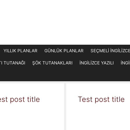
YILLIK PLANLAR
GÜNLÜK PLANLAR
SEÇMELİ İNGİLİZC
TI TUTANAĞI
ŞÖK TUTANAKLARI
İNGİLİZCE YAZILI
İNG
st post title
Test post title