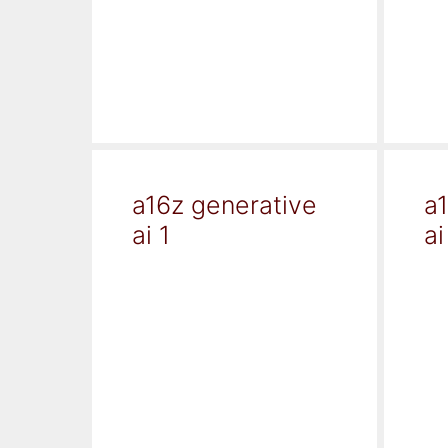
a16z generative
a
ai 1
ai