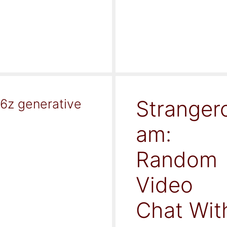
Stranger
16z generative
am:
Random
Video
Chat Wit