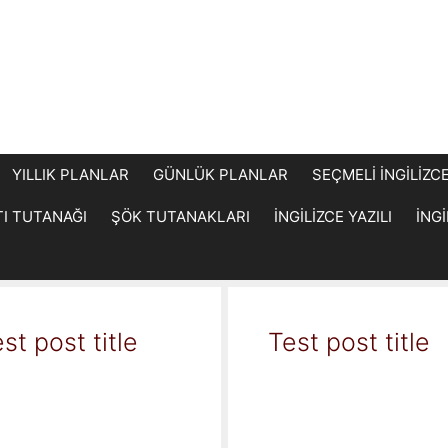
YILLIK PLANLAR
GÜNLÜK PLANLAR
SEÇMELİ İNGİLİZC
TI TUTANAĞI
ŞÖK TUTANAKLARI
İNGİLİZCE YAZILI
İNG
st post title
Test post title