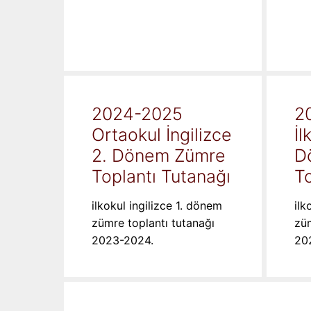
2024-2025
2
Ortaokul İngilizce
İl
2. Dönem Zümre
D
Toplantı Tutanağı
To
ilkokul ingilizce 1. dönem
ilk
zümre toplantı tutanağı
züm
2023-2024.
20