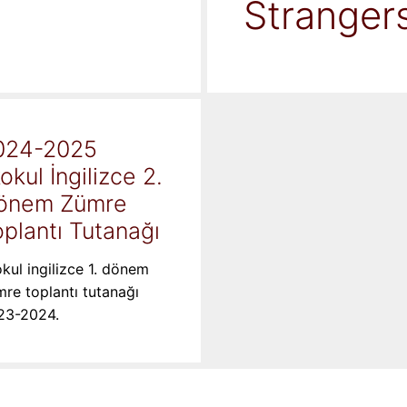
Stranger
024-2025
kokul İngilizce 2.
önem Zümre
plantı Tutanağı
okul ingilizce 1. dönem
re toplantı tutanağı
23-2024.