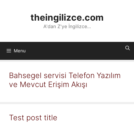
İçeriğe
atla
theingilizce.com
A'dan Z'ye İngilizce…
Menu
Bahsegel servisi Telefon Yazılım
ve Mevcut Erişim Akışı
Test post title