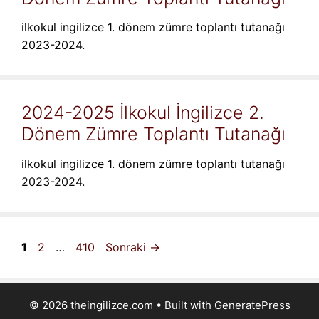
ilkokul ingilizce 1. dönem zümre toplantı tutanağı
2023-2024.
2024-2025 İlkokul İngilizce 2.
Dönem Zümre Toplantı Tutanağı
ilkokul ingilizce 1. dönem zümre toplantı tutanağı
2023-2024.
Sayfa
Sayfa
Sayfa
1
2
…
410
Sonraki
→
© 2026 theingilizce.com
• Built with
GeneratePress