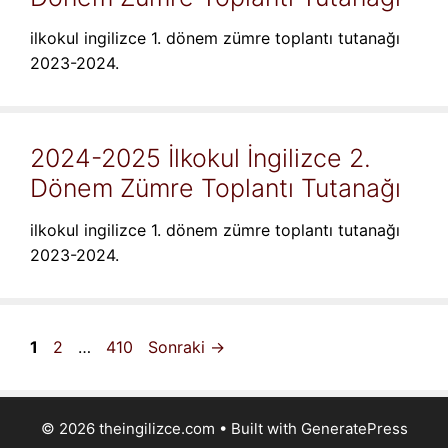
ilkokul ingilizce 1. dönem zümre toplantı tutanağı
2023-2024.
2024-2025 İlkokul İngilizce 2.
Dönem Zümre Toplantı Tutanağı
ilkokul ingilizce 1. dönem zümre toplantı tutanağı
2023-2024.
Sayfa
Sayfa
Sayfa
1
2
…
410
Sonraki
→
© 2026 theingilizce.com
• Built with
GeneratePress