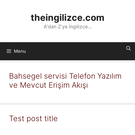
İçeriğe
atla
theingilizce.com
A'dan Z'ye İngilizce…
Menu
Bahsegel servisi Telefon Yazılım
ve Mevcut Erişim Akışı
Test post title