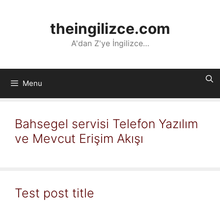
İçeriğe
atla
theingilizce.com
A'dan Z'ye İngilizce…
Menu
Bahsegel servisi Telefon Yazılım
ve Mevcut Erişim Akışı
Test post title