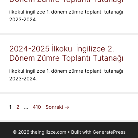
ilkokul ingilizce 1. dönem zümre toplantı tutanağı
2023-2024.
2024-2025 İlkokul İngilizce 2.
Dönem Zümre Toplantı Tutanağı
ilkokul ingilizce 1. dönem zümre toplantı tutanağı
2023-2024.
Sayfa
Sayfa
Sayfa
1
2
…
410
Sonraki
→
© 2026 theingilizce.com
• Built with
GeneratePress