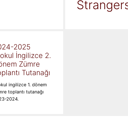
Stranger
024-2025
kokul İngilizce 2.
önem Zümre
plantı Tutanağı
okul ingilizce 1. dönem
re toplantı tutanağı
23-2024.