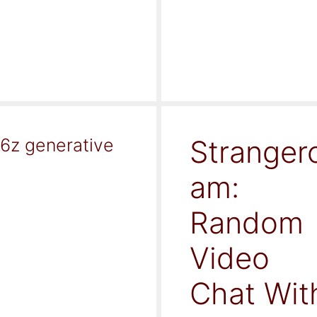
Stranger
16z generative
am:
Random
Video
Chat Wit