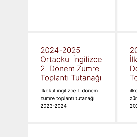
2024-2025
2
Ortaokul İngilizce
İl
2. Dönem Zümre
D
Toplantı Tutanağı
To
ilkokul ingilizce 1. dönem
ilk
zümre toplantı tutanağı
züm
2023-2024.
20