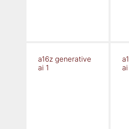
a16z generative
a
ai 1
ai