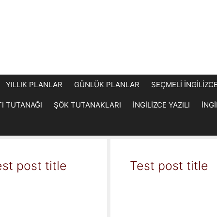
YILLIK PLANLAR
GÜNLÜK PLANLAR
SEÇMELİ İNGİLİZC
TI TUTANAĞI
ŞÖK TUTANAKLARI
İNGİLİZCE YAZILI
İNG
st post title
Test post title