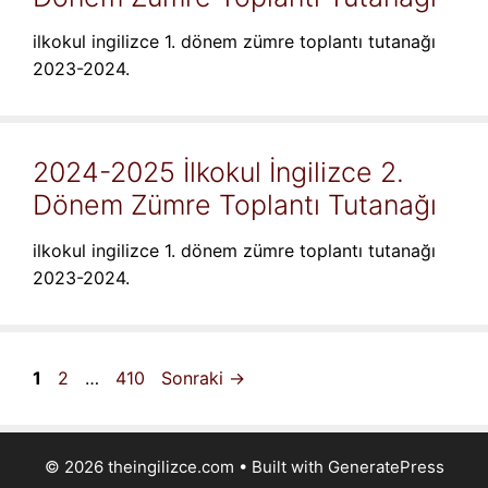
ilkokul ingilizce 1. dönem zümre toplantı tutanağı
2023-2024.
2024-2025 İlkokul İngilizce 2.
Dönem Zümre Toplantı Tutanağı
ilkokul ingilizce 1. dönem zümre toplantı tutanağı
2023-2024.
Sayfa
Sayfa
Sayfa
1
2
…
410
Sonraki
→
© 2026 theingilizce.com
• Built with
GeneratePress