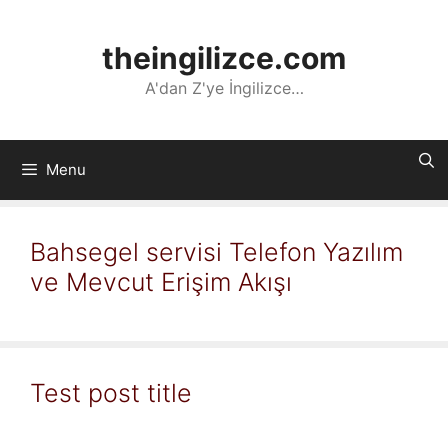
İçeriğe
atla
theingilizce.com
A'dan Z'ye İngilizce…
Menu
Bahsegel servisi Telefon Yazılım
ve Mevcut Erişim Akışı
Test post title