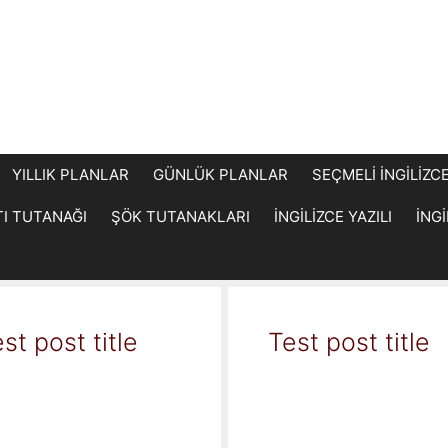
YILLIK PLANLAR
GÜNLÜK PLANLAR
SEÇMELİ İNGİLİZC
TI TUTANAĞI
ŞÖK TUTANAKLARI
İNGİLİZCE YAZILI
İNG
st post title
Test post title