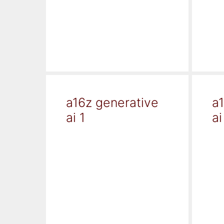
a16z generative
a
ai 1
ai