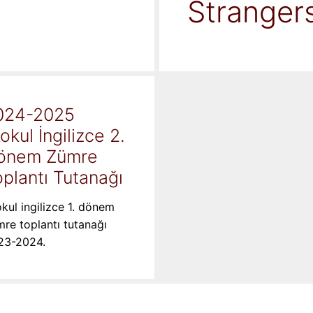
Stranger
024-2025
kokul İngilizce 2.
önem Zümre
plantı Tutanağı
okul ingilizce 1. dönem
re toplantı tutanağı
23-2024.