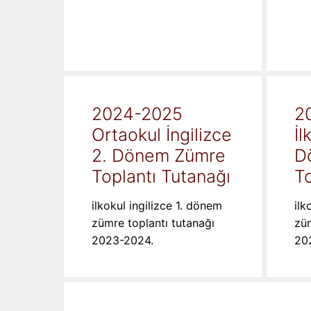
2024-2025
2
Ortaokul İngilizce
İl
2. Dönem Zümre
D
Toplantı Tutanağı
To
ilkokul ingilizce 1. dönem
ilk
zümre toplantı tutanağı
züm
2023-2024.
20