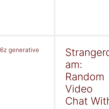
Stranger
16z generative
am:
Random
Video
Chat Wit