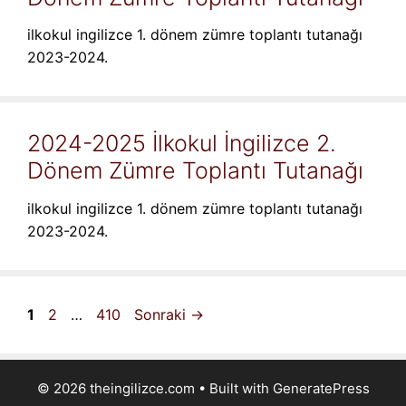
ilkokul ingilizce 1. dönem zümre toplantı tutanağı
2023-2024.
2024-2025 İlkokul İngilizce 2.
Dönem Zümre Toplantı Tutanağı
ilkokul ingilizce 1. dönem zümre toplantı tutanağı
2023-2024.
Sayfa
Sayfa
Sayfa
1
2
…
410
Sonraki
→
© 2026 theingilizce.com
• Built with
GeneratePress