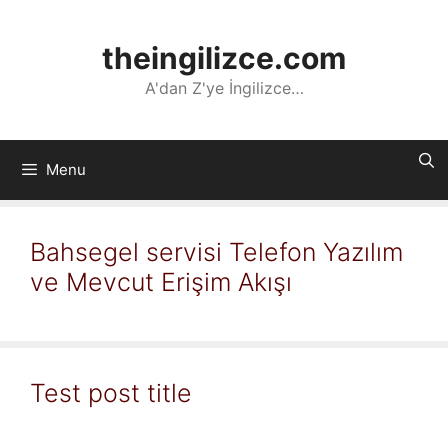
İçeriğe
atla
theingilizce.com
A'dan Z'ye İngilizce…
Menu
Bahsegel servisi Telefon Yazılım
ve Mevcut Erişim Akışı
Test post title