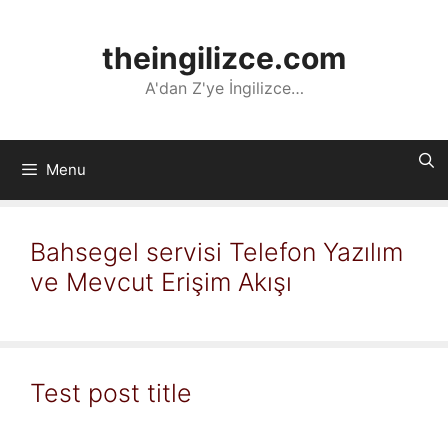
İçeriğe
atla
theingilizce.com
A'dan Z'ye İngilizce…
Menu
Bahsegel servisi Telefon Yazılım
ve Mevcut Erişim Akışı
Test post title