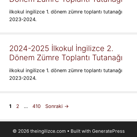
ilkokul ingilizce 1. dönem zümre toplantı tutanağı
2023-2024.
2024-2025 İlkokul İngilizce 2.
Dönem Zümre Toplantı Tutanağı
ilkokul ingilizce 1. dönem zümre toplantı tutanağı
2023-2024.
Sayfa
Sayfa
Sayfa
1
2
…
410
Sonraki
→
© 2026 theingilizce.com
• Built with
GeneratePress