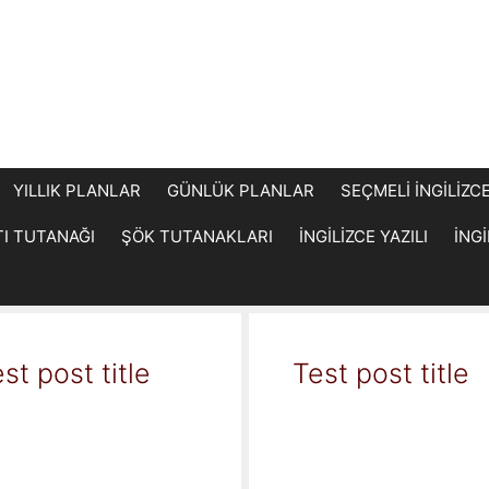
YILLIK PLANLAR
GÜNLÜK PLANLAR
SEÇMELİ İNGİLİZC
TI TUTANAĞI
ŞÖK TUTANAKLARI
İNGİLİZCE YAZILI
İNG
st post title
Test post title