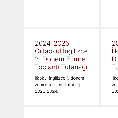
2024-2025
2
Ortaokul İngilizce
İl
2. Dönem Zümre
D
Toplantı Tutanağı
To
ilkokul ingilizce 1. dönem
ilk
zümre toplantı tutanağı
züm
2023-2024.
20