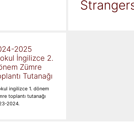
Stranger
024-2025
kokul İngilizce 2.
önem Zümre
plantı Tutanağı
okul ingilizce 1. dönem
re toplantı tutanağı
23-2024.