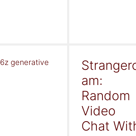
Stranger
16z generative
am:
Random
Video
Chat Wit