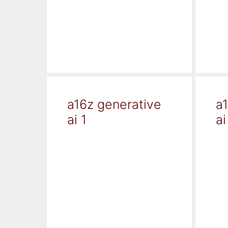
a16z generative
a
ai 1
ai