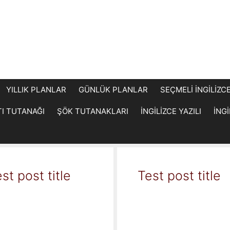
YILLIK PLANLAR
GÜNLÜK PLANLAR
SEÇMELİ İNGİLİZC
TI TUTANAĞI
ŞÖK TUTANAKLARI
İNGİLİZCE YAZILI
İNG
st post title
Test post title