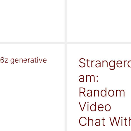
Stranger
16z generative
am:
Random
Video
Chat Wit