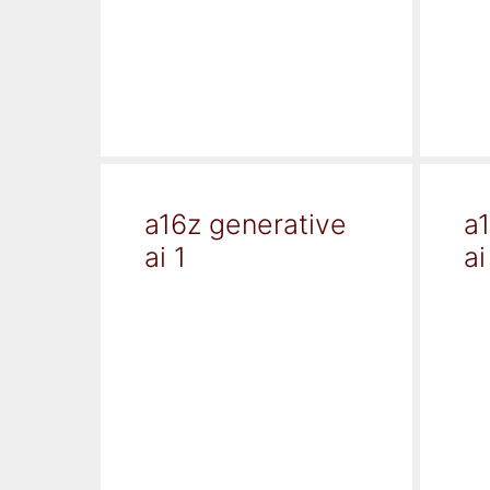
a16z generative
a
ai 1
ai