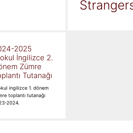
Stranger
024-2025
kokul İngilizce 2.
önem Zümre
plantı Tutanağı
okul ingilizce 1. dönem
re toplantı tutanağı
23-2024.