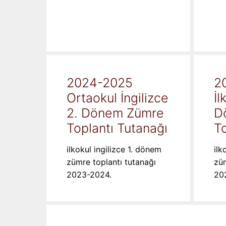
2024-2025
2
Ortaokul İngilizce
İl
2. Dönem Zümre
D
Toplantı Tutanağı
To
ilkokul ingilizce 1. dönem
ilk
zümre toplantı tutanağı
züm
2023-2024.
20