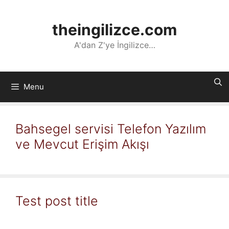
İçeriğe
atla
theingilizce.com
A'dan Z'ye İngilizce…
Menu
Bahsegel servisi Telefon Yazılım
ve Mevcut Erişim Akışı
Test post title