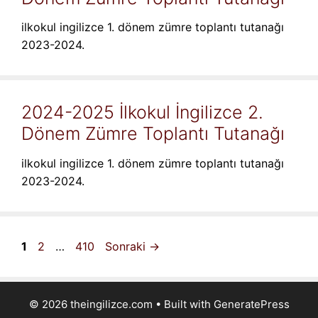
ilkokul ingilizce 1. dönem zümre toplantı tutanağı
2023-2024.
2024-2025 İlkokul İngilizce 2.
Dönem Zümre Toplantı Tutanağı
ilkokul ingilizce 1. dönem zümre toplantı tutanağı
2023-2024.
Sayfa
Sayfa
Sayfa
1
2
…
410
Sonraki
→
© 2026 theingilizce.com
• Built with
GeneratePress