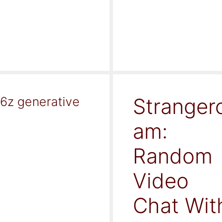
Stranger
16z generative
am:
Random
Video
Chat Wit