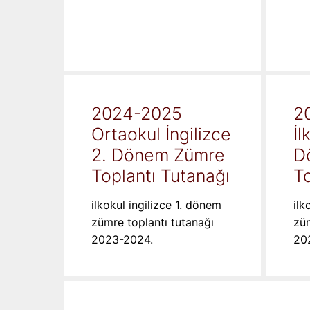
2024-2025
2
Ortaokul İngilizce
İl
2. Dönem Zümre
D
Toplantı Tutanağı
To
ilkokul ingilizce 1. dönem
ilk
zümre toplantı tutanağı
züm
2023-2024.
20