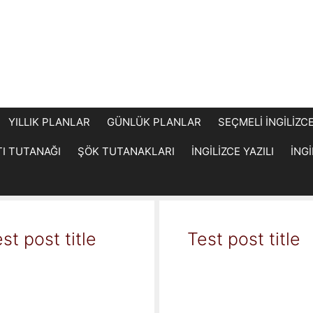
YILLIK PLANLAR
GÜNLÜK PLANLAR
SEÇMELİ İNGİLİZC
TI TUTANAĞI
ŞÖK TUTANAKLARI
İNGİLİZCE YAZILI
İNG
st post title
Test post title