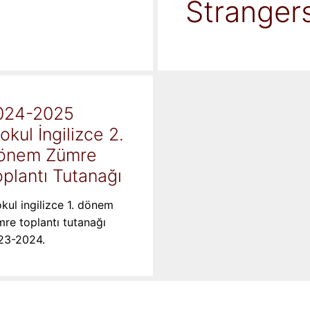
Stranger
024-2025
kokul İngilizce 2.
önem Zümre
plantı Tutanağı
okul ingilizce 1. dönem
re toplantı tutanağı
23-2024.