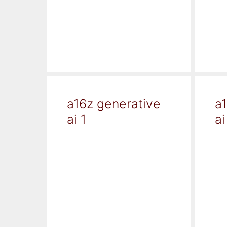
a16z generative
a
ai 1
ai