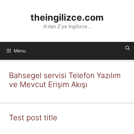
İçeriğe
atla
theingilizce.com
A'dan Z'ye İngilizce…
Menu
Bahsegel servisi Telefon Yazılım
ve Mevcut Erişim Akışı
Test post title