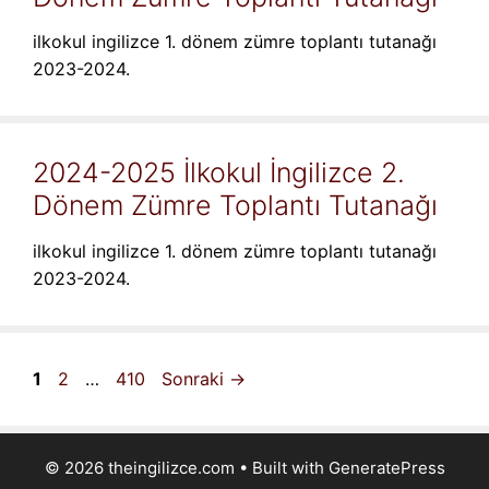
ilkokul ingilizce 1. dönem zümre toplantı tutanağı
2023-2024.
2024-2025 İlkokul İngilizce 2.
Dönem Zümre Toplantı Tutanağı
ilkokul ingilizce 1. dönem zümre toplantı tutanağı
2023-2024.
Sayfa
Sayfa
Sayfa
1
2
…
410
Sonraki
→
© 2026 theingilizce.com
• Built with
GeneratePress