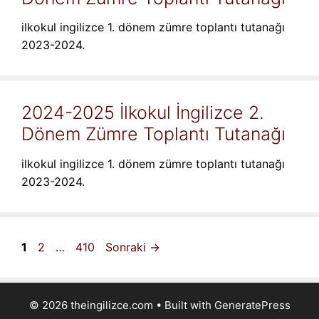
ilkokul ingilizce 1. dönem zümre toplantı tutanağı
2023-2024.
2024-2025 İlkokul İngilizce 2.
Dönem Zümre Toplantı Tutanağı
ilkokul ingilizce 1. dönem zümre toplantı tutanağı
2023-2024.
Sayfa
Sayfa
Sayfa
1
2
…
410
Sonraki
→
© 2026 theingilizce.com
• Built with
GeneratePress