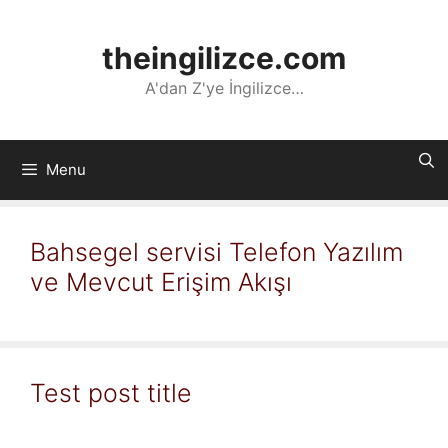
İçeriğe
atla
theingilizce.com
A'dan Z'ye İngilizce…
Menu
Bahsegel servisi Telefon Yazılım
ve Mevcut Erişim Akışı
Test post title