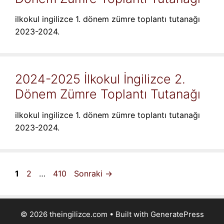
ilkokul ingilizce 1. dönem zümre toplantı tutanağı
2023-2024.
2024-2025 İlkokul İngilizce 2.
Dönem Zümre Toplantı Tutanağı
ilkokul ingilizce 1. dönem zümre toplantı tutanağı
2023-2024.
Sayfa
Sayfa
Sayfa
1
2
…
410
Sonraki
→
© 2026 theingilizce.com
• Built with
GeneratePress