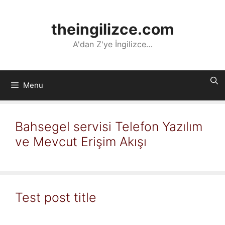
İçeriğe
atla
theingilizce.com
A'dan Z'ye İngilizce…
Menu
Bahsegel servisi Telefon Yazılım
ve Mevcut Erişim Akışı
Test post title