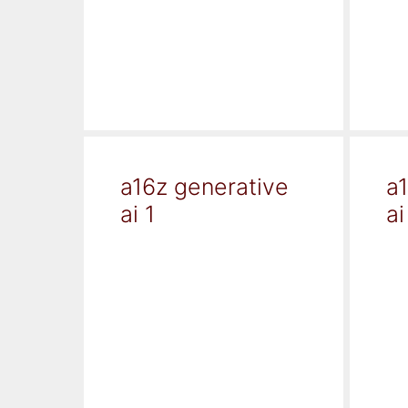
a16z generative
a
ai 1
ai