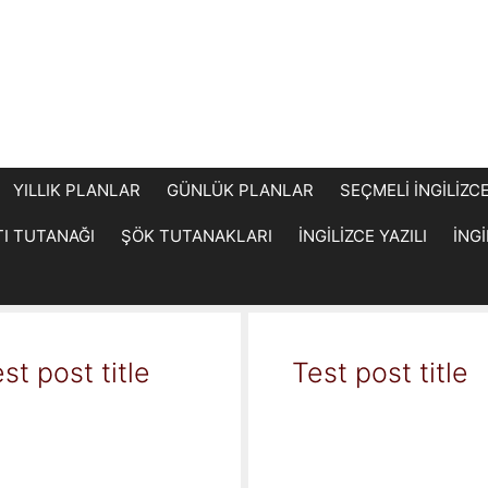
YILLIK PLANLAR
GÜNLÜK PLANLAR
SEÇMELİ İNGİLİZC
TI TUTANAĞI
ŞÖK TUTANAKLARI
İNGİLİZCE YAZILI
İNG
st post title
Test post title