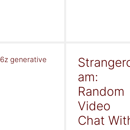
Stranger
16z generative
am:
Random
Video
Chat Wit