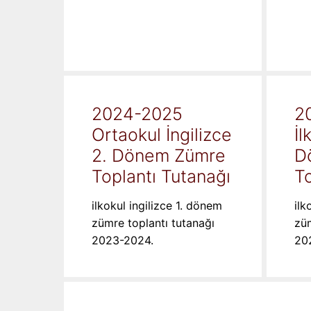
2024-2025
2
Ortaokul İngilizce
İl
2. Dönem Zümre
D
Toplantı Tutanağı
To
ilkokul ingilizce 1. dönem
ilk
zümre toplantı tutanağı
züm
2023-2024.
20