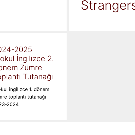
Stranger
024-2025
kokul İngilizce 2.
önem Zümre
plantı Tutanağı
okul ingilizce 1. dönem
re toplantı tutanağı
23-2024.