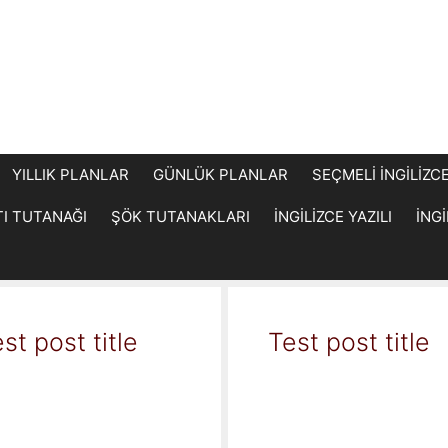
YILLIK PLANLAR
GÜNLÜK PLANLAR
SEÇMELİ İNGİLİZC
TI TUTANAĞI
ŞÖK TUTANAKLARI
İNGİLİZCE YAZILI
İNG
st post title
Test post title