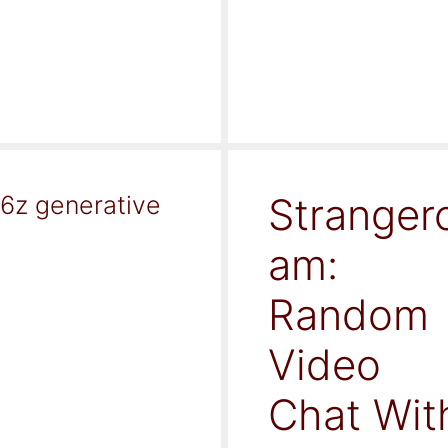
Stranger
16z generative
am:
Random
Video
Chat Wit