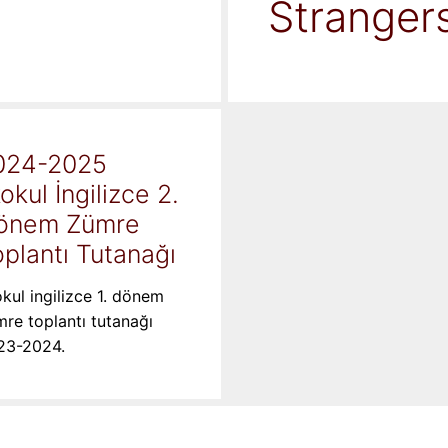
Stranger
024-2025
kokul İngilizce 2.
önem Zümre
plantı Tutanağı
okul ingilizce 1. dönem
re toplantı tutanağı
23-2024.