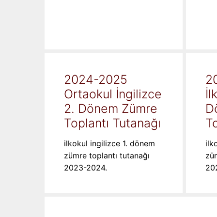
2024-2025
2
Ortaokul İngilizce
İl
2. Dönem Zümre
D
Toplantı Tutanağı
To
ilkokul ingilizce 1. dönem
ilk
zümre toplantı tutanağı
züm
2023-2024.
20