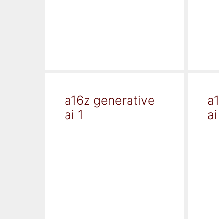
a16z generative
a
ai 1
ai