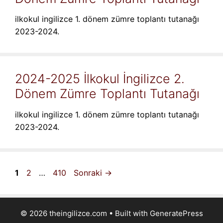
ilkokul ingilizce 1. dönem zümre toplantı tutanağı
2023-2024.
2024-2025 İlkokul İngilizce 2.
Dönem Zümre Toplantı Tutanağı
ilkokul ingilizce 1. dönem zümre toplantı tutanağı
2023-2024.
Sayfa
Sayfa
Sayfa
1
2
…
410
Sonraki
→
© 2026 theingilizce.com
• Built with
GeneratePress