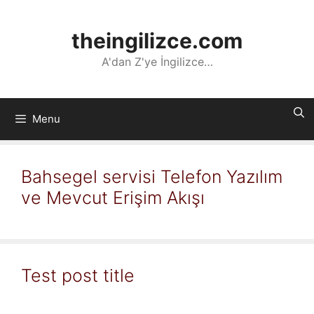
İçeriğe
atla
theingilizce.com
A'dan Z'ye İngilizce…
Menu
Bahsegel servisi Telefon Yazılım
ve Mevcut Erişim Akışı
Test post title