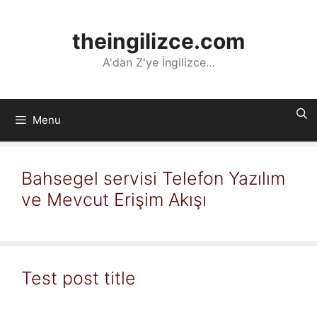
İçeriğe
atla
theingilizce.com
A'dan Z'ye İngilizce…
Menu
Bahsegel servisi Telefon Yazılım
ve Mevcut Erişim Akışı
Test post title