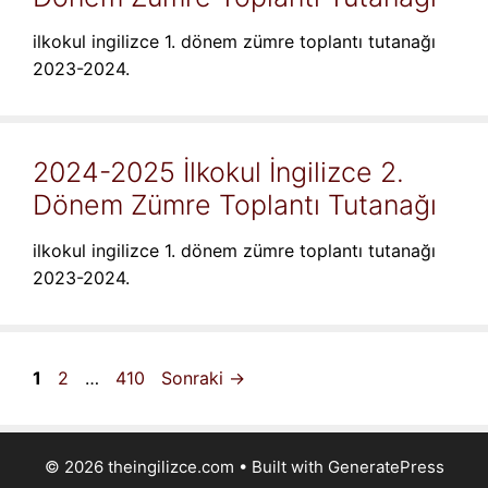
ilkokul ingilizce 1. dönem zümre toplantı tutanağı
2023-2024.
2024-2025 İlkokul İngilizce 2.
Dönem Zümre Toplantı Tutanağı
ilkokul ingilizce 1. dönem zümre toplantı tutanağı
2023-2024.
Sayfa
Sayfa
Sayfa
1
2
…
410
Sonraki
→
© 2026 theingilizce.com
• Built with
GeneratePress