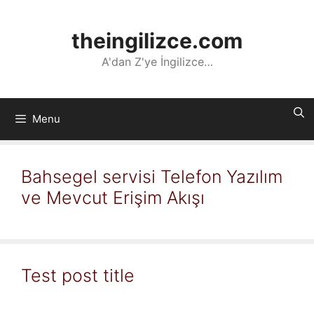
İçeriğe
atla
theingilizce.com
A'dan Z'ye İngilizce…
Menu
Bahsegel servisi Telefon Yazılım
ve Mevcut Erişim Akışı
Test post title