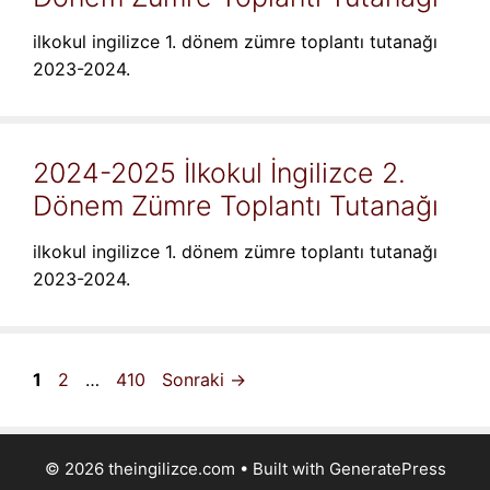
ilkokul ingilizce 1. dönem zümre toplantı tutanağı
2023-2024.
2024-2025 İlkokul İngilizce 2.
Dönem Zümre Toplantı Tutanağı
ilkokul ingilizce 1. dönem zümre toplantı tutanağı
2023-2024.
Sayfa
Sayfa
Sayfa
1
2
…
410
Sonraki
→
© 2026 theingilizce.com
• Built with
GeneratePress