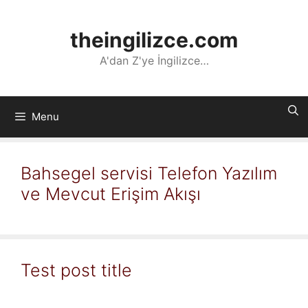
İçeriğe
atla
theingilizce.com
A'dan Z'ye İngilizce…
Menu
Bahsegel servisi Telefon Yazılım
ve Mevcut Erişim Akışı
Test post title