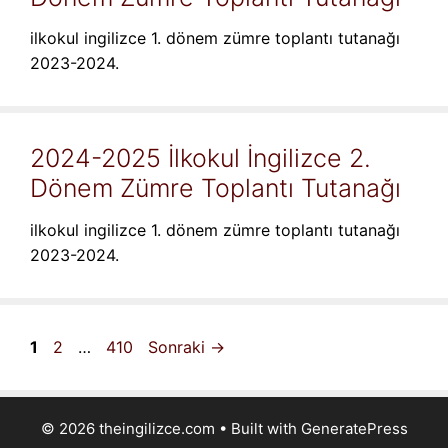
ilkokul ingilizce 1. dönem zümre toplantı tutanağı
2023-2024.
2024-2025 İlkokul İngilizce 2.
Dönem Zümre Toplantı Tutanağı
ilkokul ingilizce 1. dönem zümre toplantı tutanağı
2023-2024.
Sayfa
Sayfa
Sayfa
1
2
…
410
Sonraki
→
© 2026 theingilizce.com
• Built with
GeneratePress