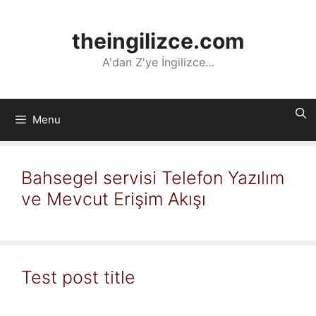
İçeriğe
atla
theingilizce.com
A'dan Z'ye İngilizce…
Menu
Bahsegel servisi Telefon Yazılım
ve Mevcut Erişim Akışı
Test post title