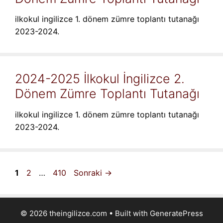
ilkokul ingilizce 1. dönem zümre toplantı tutanağı
2023-2024.
2024-2025 İlkokul İngilizce 2.
Dönem Zümre Toplantı Tutanağı
ilkokul ingilizce 1. dönem zümre toplantı tutanağı
2023-2024.
Sayfa
Sayfa
Sayfa
1
2
…
410
Sonraki
→
© 2026 theingilizce.com
• Built with
GeneratePress