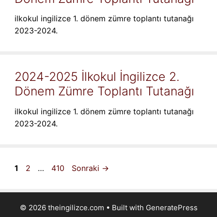
ilkokul ingilizce 1. dönem zümre toplantı tutanağı
2023-2024.
2024-2025 İlkokul İngilizce 2.
Dönem Zümre Toplantı Tutanağı
ilkokul ingilizce 1. dönem zümre toplantı tutanağı
2023-2024.
Sayfa
Sayfa
Sayfa
1
2
…
410
Sonraki
→
© 2026 theingilizce.com
• Built with
GeneratePress