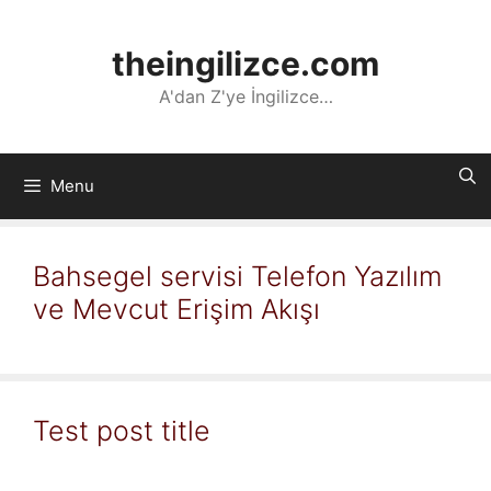
İçeriğe
atla
theingilizce.com
A'dan Z'ye İngilizce…
Menu
Bahsegel servisi Telefon Yazılım
ve Mevcut Erişim Akışı
Test post title