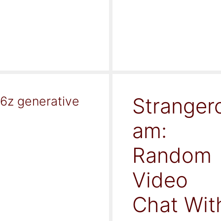
Stranger
16z generative
am:
Random
Video
Chat Wit