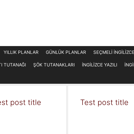
YILLIK PLANLAR
GÜNLÜK PLANLAR
SEÇMELİ İNGİLİZC
TI TUTANAĞI
ŞÖK TUTANAKLARI
İNGİLİZCE YAZILI
İNG
st post title
Test post title