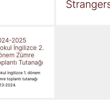
Stranger
024-2025
kokul İngilizce 2.
önem Zümre
plantı Tutanağı
okul ingilizce 1. dönem
re toplantı tutanağı
23-2024.