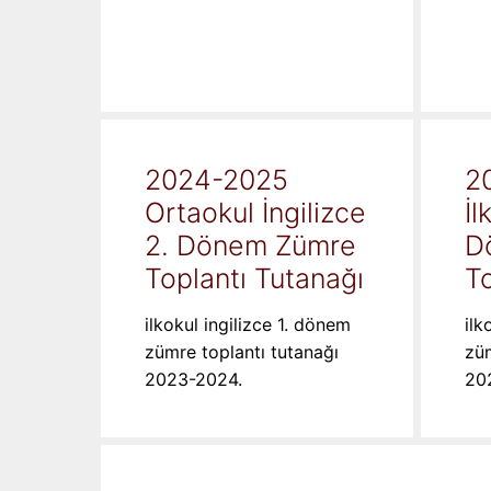
2024-2025
2
Ortaokul İngilizce
İl
2. Dönem Zümre
D
Toplantı Tutanağı
To
ilkokul ingilizce 1. dönem
ilk
zümre toplantı tutanağı
züm
2023-2024.
20