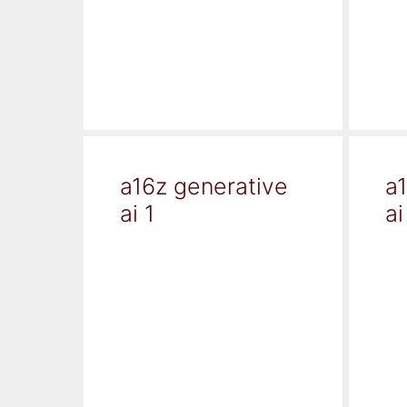
a16z generative
a
ai 1
ai