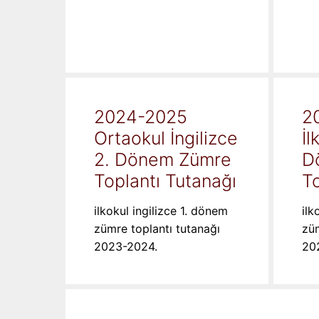
2024-2025
2
Ortaokul İngilizce
İl
2. Dönem Zümre
D
Toplantı Tutanağı
To
ilkokul ingilizce 1. dönem
ilk
zümre toplantı tutanağı
züm
2023-2024.
20