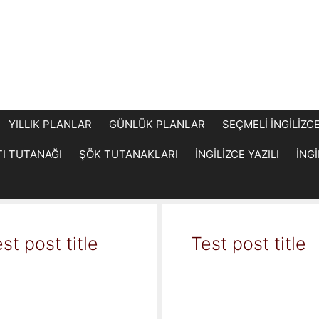
YILLIK PLANLAR
GÜNLÜK PLANLAR
SEÇMELİ İNGİLİZC
TI TUTANAĞI
ŞÖK TUTANAKLARI
İNGİLİZCE YAZILI
İNG
st post title
Test post title