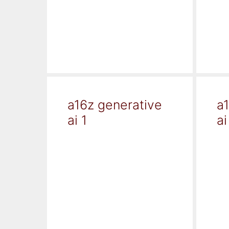
a16z generative
a
ai 1
ai