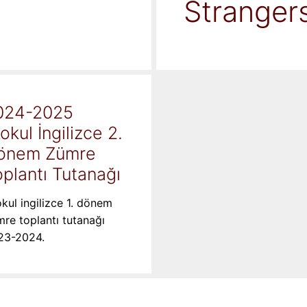
Stranger
024-2025
kokul İngilizce 2.
önem Zümre
plantı Tutanağı
okul ingilizce 1. dönem
re toplantı tutanağı
23-2024.