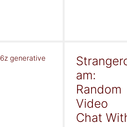
Stranger
16z generative
am:
Random
Video
Chat Wit