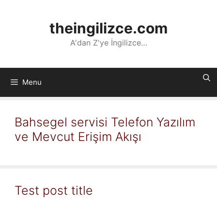
İçeriğe
atla
theingilizce.com
A'dan Z'ye İngilizce…
Menu
Bahsegel servisi Telefon Yazılım
ve Mevcut Erişim Akışı
Test post title