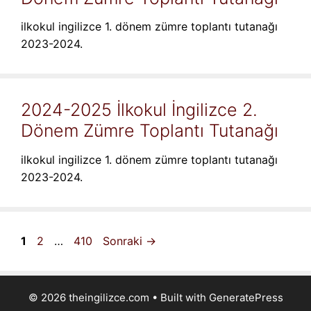
ilkokul ingilizce 1. dönem zümre toplantı tutanağı
2023-2024.
2024-2025 İlkokul İngilizce 2.
Dönem Zümre Toplantı Tutanağı
ilkokul ingilizce 1. dönem zümre toplantı tutanağı
2023-2024.
Sayfa
Sayfa
Sayfa
1
2
…
410
Sonraki
→
© 2026 theingilizce.com
• Built with
GeneratePress