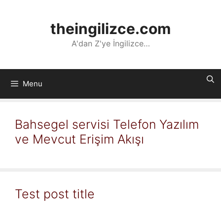
İçeriğe
atla
theingilizce.com
A'dan Z'ye İngilizce…
Menu
Bahsegel servisi Telefon Yazılım
ve Mevcut Erişim Akışı
Test post title