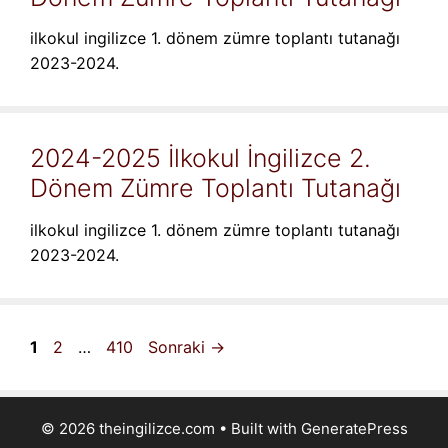
ilkokul ingilizce 1. dönem zümre toplantı tutanağı
2023-2024.
2024-2025 İlkokul İngilizce 2.
Dönem Zümre Toplantı Tutanağı
ilkokul ingilizce 1. dönem zümre toplantı tutanağı
2023-2024.
Sayfa
Sayfa
Sayfa
1
2
…
410
Sonraki
→
© 2026 theingilizce.com
• Built with
GeneratePress