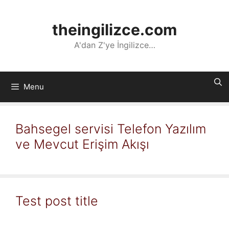
İçeriğe
atla
theingilizce.com
A'dan Z'ye İngilizce…
Menu
Bahsegel servisi Telefon Yazılım
ve Mevcut Erişim Akışı
Test post title