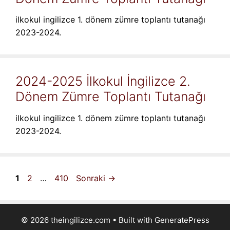
ilkokul ingilizce 1. dönem zümre toplantı tutanağı
2023-2024.
2024-2025 İlkokul İngilizce 2.
Dönem Zümre Toplantı Tutanağı
ilkokul ingilizce 1. dönem zümre toplantı tutanağı
2023-2024.
Sayfa
Sayfa
Sayfa
1
2
…
410
Sonraki
→
© 2026 theingilizce.com
• Built with
GeneratePress