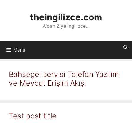
İçeriğe
atla
theingilizce.com
A'dan Z'ye İngilizce…
Menu
Bahsegel servisi Telefon Yazılım
ve Mevcut Erişim Akışı
Test post title