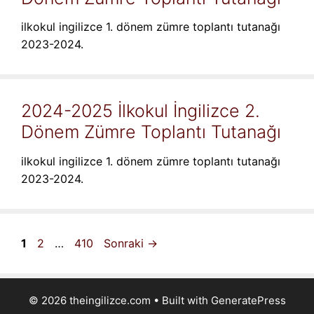
ilkokul ingilizce 1. dönem zümre toplantı tutanağı
2023-2024.
2024-2025 İlkokul İngilizce 2.
Dönem Zümre Toplantı Tutanağı
ilkokul ingilizce 1. dönem zümre toplantı tutanağı
2023-2024.
Sayfa
Sayfa
Sayfa
1
2
…
410
Sonraki
→
© 2026 theingilizce.com
• Built with
GeneratePress