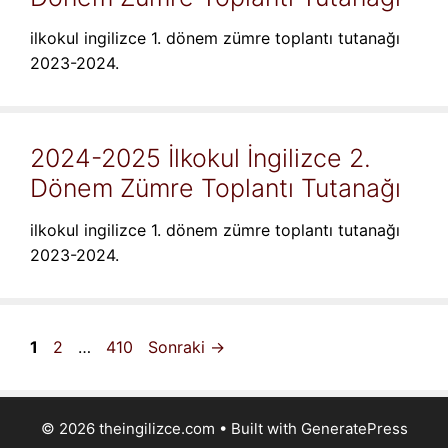
ilkokul ingilizce 1. dönem zümre toplantı tutanağı
2023-2024.
2024-2025 İlkokul İngilizce 2.
Dönem Zümre Toplantı Tutanağı
ilkokul ingilizce 1. dönem zümre toplantı tutanağı
2023-2024.
Sayfa
Sayfa
Sayfa
1
2
…
410
Sonraki
→
© 2026 theingilizce.com
• Built with
GeneratePress