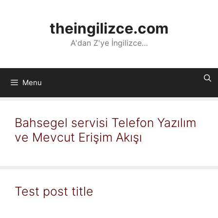
İçeriğe
atla
theingilizce.com
A'dan Z'ye İngilizce…
Menu
Bahsegel servisi Telefon Yazılım
ve Mevcut Erişim Akışı
Test post title