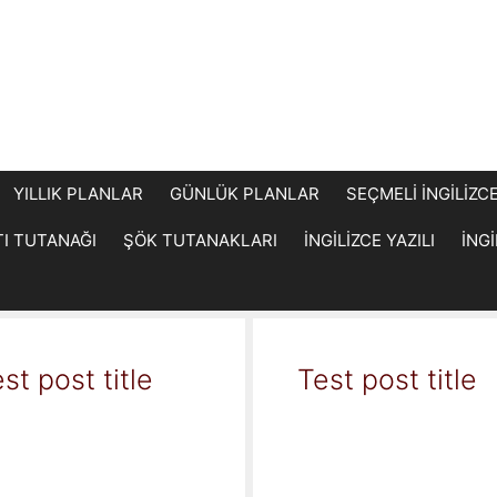
YILLIK PLANLAR
GÜNLÜK PLANLAR
SEÇMELİ İNGİLİZC
TI TUTANAĞI
ŞÖK TUTANAKLARI
İNGİLİZCE YAZILI
İNG
st post title
Test post title