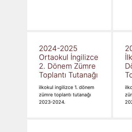
2024-2025
2
Ortaokul İngilizce
İl
2. Dönem Zümre
D
Toplantı Tutanağı
To
ilkokul ingilizce 1. dönem
ilk
zümre toplantı tutanağı
züm
2023-2024.
20