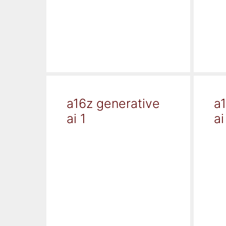
a16z generative
a
ai 1
ai