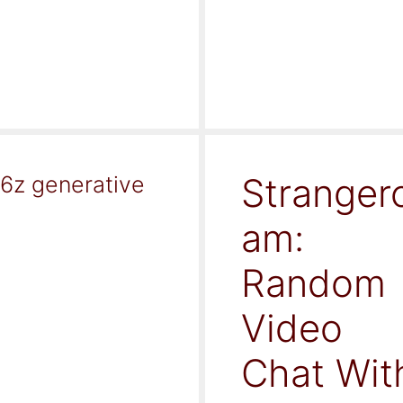
Stranger
16z generative
am:
Random
Video
Chat Wit