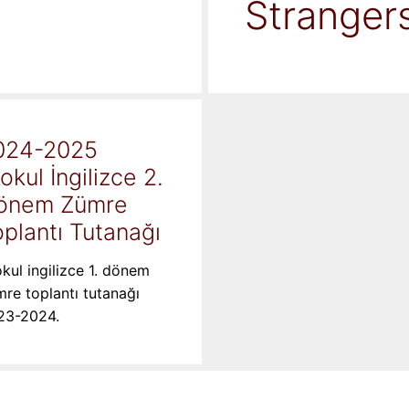
Stranger
024-2025
kokul İngilizce 2.
önem Zümre
plantı Tutanağı
okul ingilizce 1. dönem
re toplantı tutanağı
23-2024.