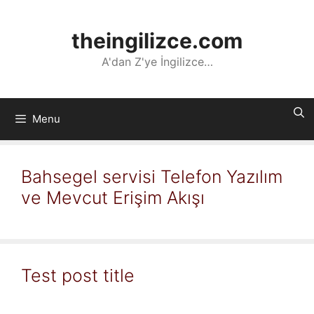
İçeriğe
atla
theingilizce.com
A'dan Z'ye İngilizce…
Menu
Bahsegel servisi Telefon Yazılım
ve Mevcut Erişim Akışı
Test post title