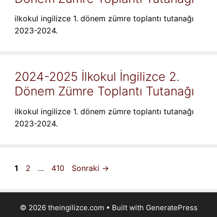
ilkokul ingilizce 1. dönem zümre toplantı tutanağı
2023-2024.
2024-2025 İlkokul İngilizce 2.
Dönem Zümre Toplantı Tutanağı
ilkokul ingilizce 1. dönem zümre toplantı tutanağı
2023-2024.
Sayfa
Sayfa
Sayfa
1
2
…
410
Sonraki
→
© 2026 theingilizce.com
• Built with
GeneratePress