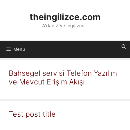
İçeriğe
atla
theingilizce.com
A'dan Z'ye İngilizce…
Menu
Bahsegel servisi Telefon Yazılım
ve Mevcut Erişim Akışı
Test post title