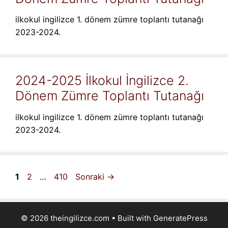
ilkokul ingilizce 1. dönem zümre toplantı tutanağı
2023-2024.
2024-2025 İlkokul İngilizce 2.
Dönem Zümre Toplantı Tutanağı
ilkokul ingilizce 1. dönem zümre toplantı tutanağı
2023-2024.
Sayfa
Sayfa
Sayfa
1
2
…
410
Sonraki
→
© 2026 theingilizce.com
• Built with
GeneratePress