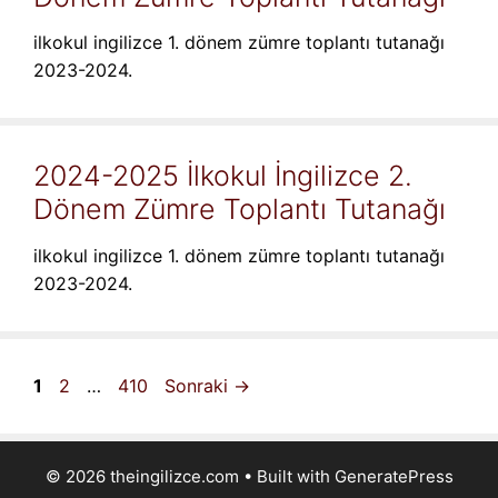
ilkokul ingilizce 1. dönem zümre toplantı tutanağı
2023-2024.
2024-2025 İlkokul İngilizce 2.
Dönem Zümre Toplantı Tutanağı
ilkokul ingilizce 1. dönem zümre toplantı tutanağı
2023-2024.
Sayfa
Sayfa
Sayfa
1
2
…
410
Sonraki
→
© 2026 theingilizce.com
• Built with
GeneratePress