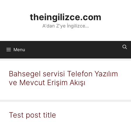
İçeriğe
atla
theingilizce.com
A'dan Z'ye İngilizce…
Menu
Bahsegel servisi Telefon Yazılım
ve Mevcut Erişim Akışı
Test post title