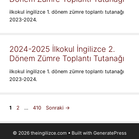
ilkokul ingilizce 1. dönem zümre toplantı tutanağı
2023-2024.
2024-2025 İlkokul İngilizce 2.
Dönem Zümre Toplantı Tutanağı
ilkokul ingilizce 1. dönem zümre toplantı tutanağı
2023-2024.
Sayfa
Sayfa
Sayfa
1
2
…
410
Sonraki
→
© 2026 theingilizce.com
• Built with
GeneratePress