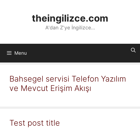
İçeriğe
atla
theingilizce.com
A'dan Z'ye İngilizce…
Menu
Bahsegel servisi Telefon Yazılım
ve Mevcut Erişim Akışı
Test post title