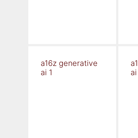
a16z generative
a
ai 1
ai