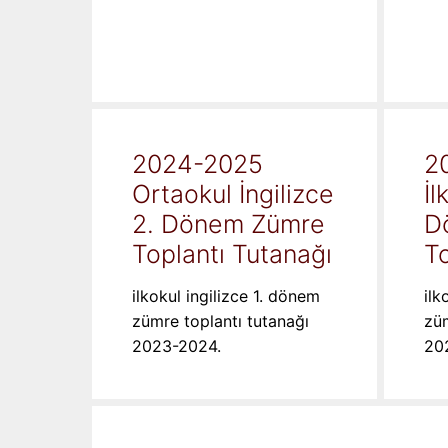
2024-2025
2
Ortaokul İngilizce
İl
2. Dönem Zümre
D
Toplantı Tutanağı
To
ilkokul ingilizce 1. dönem
ilk
zümre toplantı tutanağı
züm
2023-2024.
20