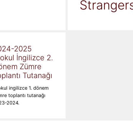
Stranger
024-2025
kokul İngilizce 2.
önem Zümre
plantı Tutanağı
okul ingilizce 1. dönem
re toplantı tutanağı
23-2024.