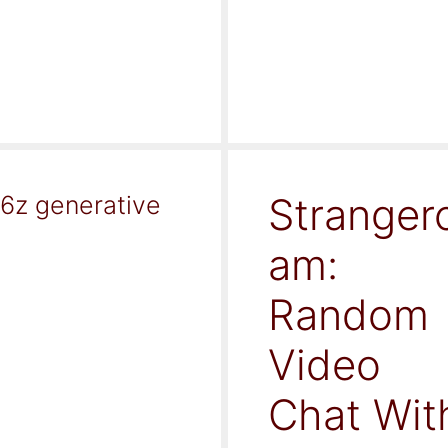
Stranger
16z generative
am:
Random
Video
Chat Wit