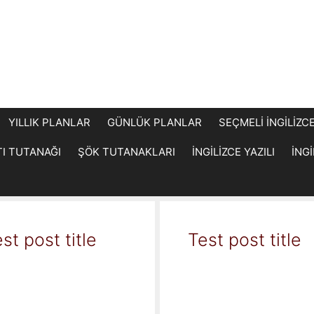
YILLIK PLANLAR
GÜNLÜK PLANLAR
SEÇMELİ İNGİLİZC
TI TUTANAĞI
ŞÖK TUTANAKLARI
İNGİLİZCE YAZILI
İNG
st post title
Test post title