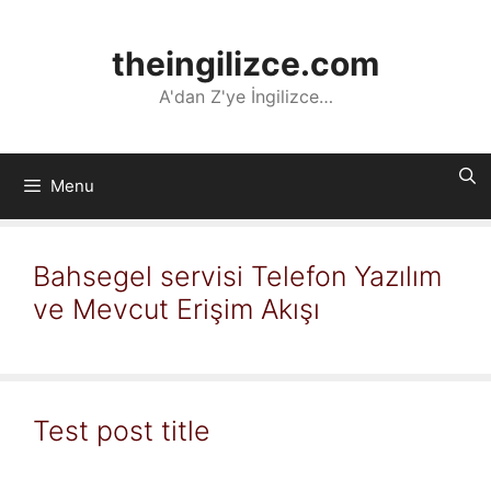
İçeriğe
atla
theingilizce.com
A'dan Z'ye İngilizce…
Menu
Bahsegel servisi Telefon Yazılım
ve Mevcut Erişim Akışı
Test post title