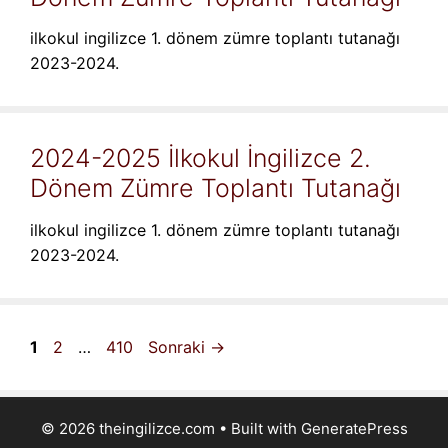
ilkokul ingilizce 1. dönem zümre toplantı tutanağı
2023-2024.
2024-2025 İlkokul İngilizce 2.
Dönem Zümre Toplantı Tutanağı
ilkokul ingilizce 1. dönem zümre toplantı tutanağı
2023-2024.
Sayfa
Sayfa
Sayfa
1
2
…
410
Sonraki
→
© 2026 theingilizce.com
• Built with
GeneratePress