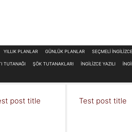
YILLIK PLANLAR
GÜNLÜK PLANLAR
SEÇMELİ İNGİLİZC
TI TUTANAĞI
ŞÖK TUTANAKLARI
İNGİLİZCE YAZILI
İNG
st post title
Test post title