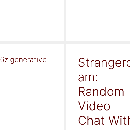
Stranger
16z generative
am:
Random
Video
Chat Wit