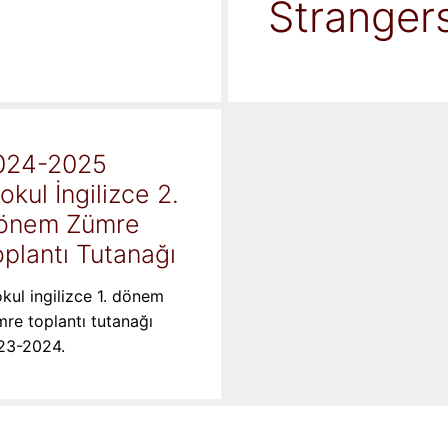
Stranger
024-2025
kokul İngilizce 2.
önem Zümre
plantı Tutanağı
okul ingilizce 1. dönem
re toplantı tutanağı
23-2024.