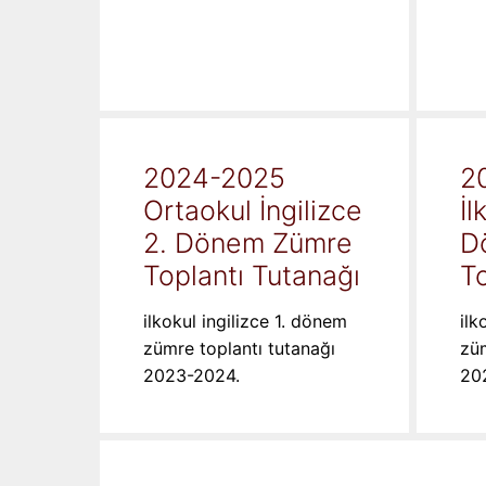
2024-2025
2
Ortaokul İngilizce
İl
2. Dönem Zümre
D
Toplantı Tutanağı
To
ilkokul ingilizce 1. dönem
ilk
zümre toplantı tutanağı
züm
2023-2024.
20