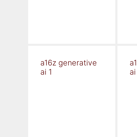
a16z generative
a
ai 1
ai