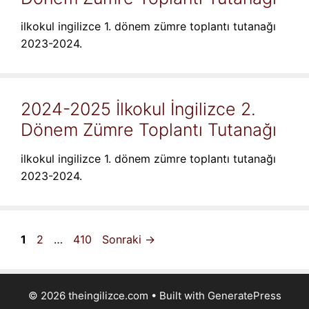
ilkokul ingilizce 1. dönem zümre toplantı tutanağı
2023-2024.
2024-2025 İlkokul İngilizce 2.
Dönem Zümre Toplantı Tutanağı
ilkokul ingilizce 1. dönem zümre toplantı tutanağı
2023-2024.
Sayfa
Sayfa
Sayfa
1
2
…
410
Sonraki
→
© 2026 theingilizce.com
• Built with
GeneratePress