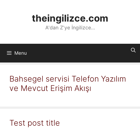
İçeriğe
atla
theingilizce.com
A'dan Z'ye İngilizce…
Menu
Bahsegel servisi Telefon Yazılım
ve Mevcut Erişim Akışı
Test post title