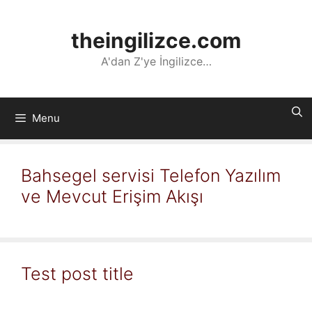
İçeriğe
atla
theingilizce.com
A'dan Z'ye İngilizce…
Menu
Bahsegel servisi Telefon Yazılım
ve Mevcut Erişim Akışı
Test post title