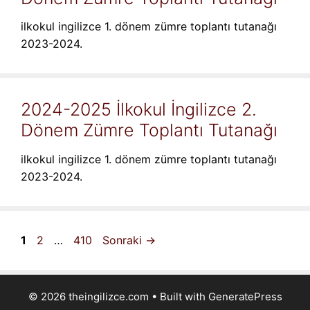
ilkokul ingilizce 1. dönem zümre toplantı tutanağı
2023-2024.
2024-2025 İlkokul İngilizce 2.
Dönem Zümre Toplantı Tutanağı
ilkokul ingilizce 1. dönem zümre toplantı tutanağı
2023-2024.
Sayfa
Sayfa
Sayfa
1
2
…
410
Sonraki
→
© 2026 theingilizce.com
• Built with
GeneratePress