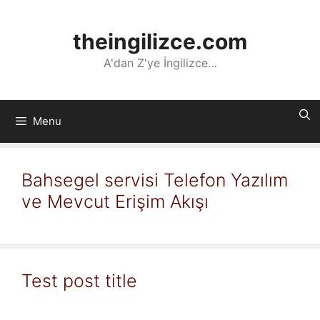
İçeriğe
atla
theingilizce.com
A'dan Z'ye İngilizce…
Menu
Bahsegel servisi Telefon Yazılım
ve Mevcut Erişim Akışı
Test post title