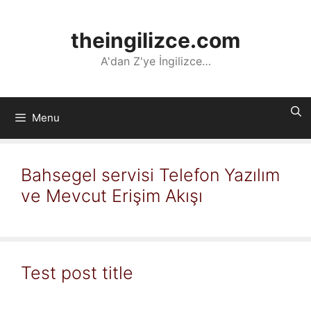
İçeriğe
atla
theingilizce.com
A'dan Z'ye İngilizce…
Menu
Bahsegel servisi Telefon Yazılım
ve Mevcut Erişim Akışı
Test post title