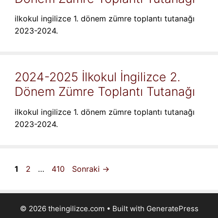
ilkokul ingilizce 1. dönem zümre toplantı tutanağı
2023-2024.
2024-2025 İlkokul İngilizce 2.
Dönem Zümre Toplantı Tutanağı
ilkokul ingilizce 1. dönem zümre toplantı tutanağı
2023-2024.
Sayfa
Sayfa
Sayfa
1
2
…
410
Sonraki
→
© 2026 theingilizce.com
• Built with
GeneratePress