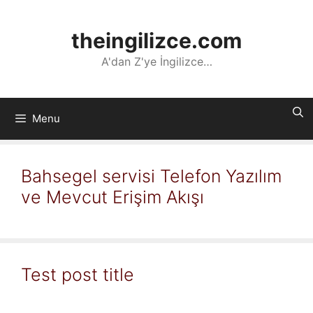
İçeriğe
atla
theingilizce.com
A'dan Z'ye İngilizce…
Menu
Bahsegel servisi Telefon Yazılım
ve Mevcut Erişim Akışı
Test post title